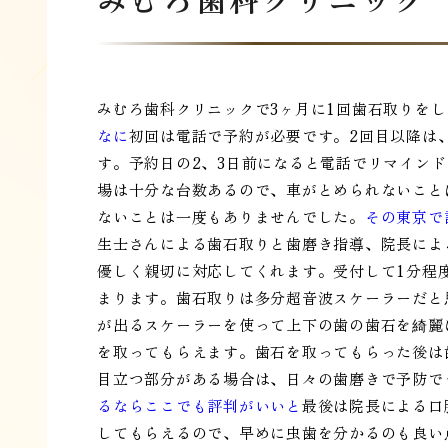
みむろ歯科クリニックで3ヶ月に1回歯石取りを
なに
初回は電話で予約が必要です。2回目以降は
す。予約日の2、3日前になると電話でリマイン
場は十分な台数あるので、車がとめられないこと
ないことは一度もありませんでした。
その東京で
生士さんによる歯石取りと歯磨き指導、院長によ
優しく親切に対応してくれます。受付して1分程
まります。歯石取りは多分超音波スケーラーだと
が出るスケーラーを使って上下の歯の歯石を綺麗
を取ってもらえます。歯石を取ってもらった後は
目立つ部分がある場合は、日々の歯磨きで予防で
るならここでも評判がいいと
最後は院長による口
してもらえるので、早めに虫歯を分かるのも良い