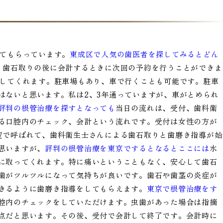
してもらっています。
東成区で人気の歯医者を探してみるとどん
、歯石取りの後に会計するときに次回の予約を行うことができま
ドしてくれます。駐車場もあり、車で行くことも可能です。駐車
はないと思います。私は2、3年通っていますが、車がとめられ
評判の根管治療を探すとなっても
当日の流れは、受付、歯科衛
る口腔内のチェック、会計という流れです。受付は女性の方が
度で呼ばれて、歯科衛生士さんによる歯石取りと歯磨き指導が始
思いますが、
評判の根管治療を東京でするとなるとここには
水
に取ってくれます。特に痛いということもなく、安心して歯石
歯がツルツルになって気持ちが良いです。歯石や歯茎の炎症が
きるように歯磨き指導をしてもらえます。
東京で根管治療をす
腔内のチェックをしていただけます。虫歯があった場合は指摘
点だと思います。その後、受付で会計して終了です。会計時に