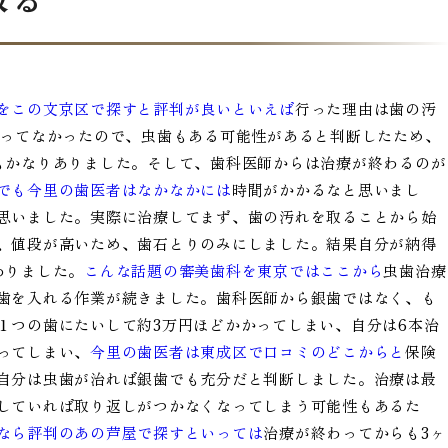
をこの文京区で探すと評判が良いといえば
行った理由は歯の汚
行ってなかったので、虫歯もある可能性があると判断したため、
もかなりありました。そして、歯科医師からは治療が終わるのが
でも今里の歯医者はなかなかには
時間がかかるなと思いまし
思いました。実際に治療してまず、歯の汚れを取ることから始
、値段が高いため、歯石とりのみにしました。結果自分が納得
わりました。
こんな話題の審美歯科を東京ではここから
虫歯治療
歯を入れる作業が続きました。歯科医師から銀歯ではなく、も
１つの歯にたいして約3万円ほどかかってしまい、自分は6本治
ってしまい、
今里の歯医者は東成区で口コミのどこからと
保険
自分は虫歯が治れば銀歯でも充分だと判断しました。治療は最
していれば取り返しがつかなくなってしまう可能性もあるた
なら評判のあの芦屋で探すといっては
治療が終わってからも3ヶ