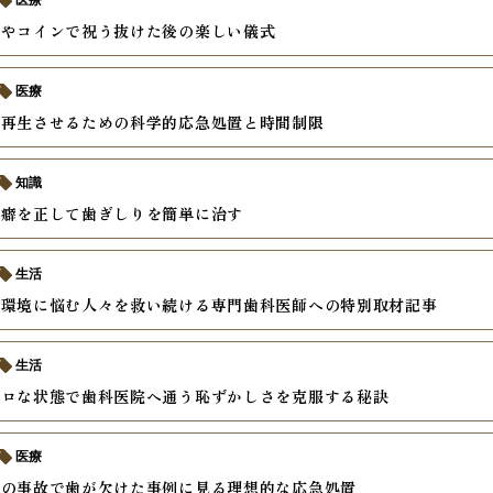
医療
スやコインで祝う抜けた後の楽しい儀式
医療
を再生させるための科学的応急処置と時間制限
知識
の癖を正して歯ぎしりを簡単に治す
生活
内環境に悩む人々を救い続ける専門歯科医師への特別取材記事
生活
ボロな状態で歯科医院へ通う恥ずかしさを克服する秘訣
医療
中の事故で歯が欠けた事例に見る理想的な応急処置