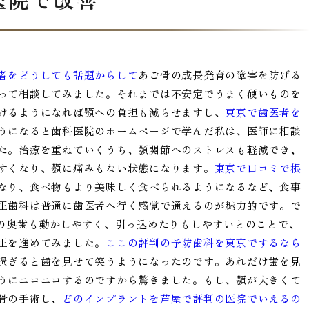
者をどうしても話題からして
あご骨の成長発育の障害を防げる
って相談してみました。それまでは不安定でうまく硬いものを
けるようになれば顎への負担も減らせますし、
東京で歯医者を
うになると歯科医院のホームページで学んだ私は、医師に相談
た。治療を重ねていくうち、顎関節へのストレスも軽減でき、
すくなり、顎に痛みもない状態になります。
東京で口コミで根
なり、食べ物もより美味しく食べられるようになるなど、食事
正歯科は普通に歯医者へ行く感覚で通えるのが魅力的です。で
下の奥歯も動かしやすく、引っ込めたりもしやすいとのことで、
正を進めてみました。
ここの評判の予防歯科を東京でするなら
過ぎると歯を見せて笑うようになったのです。あれだけ歯を見
うにニコニコするのですから驚きました。もし、顎が大きくて
骨の手術し、
どのインプラントを芦屋で評判の医院でいえるの