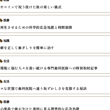
医療
スやコインで祝う抜けた後の楽しい儀式
医療
を再生させるための科学的応急処置と時間制限
知識
の癖を正して歯ぎしりを簡単に治す
生活
内環境に悩む人々を救い続ける専門歯科医師への特別取材記事
生活
ボロな状態で歯科医院へ通う恥ずかしさを克服する秘訣
医療
中の事故で歯が欠けた事例に見る理想的な応急処置