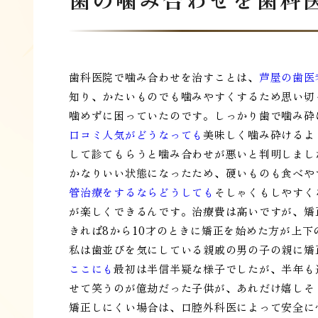
歯科医院で噛み合わせを治すことは、
芦屋の歯医
知り、かたいものでも噛みやすくするため思い切
噛めずに困っていたのです。しっかり歯で噛み砕
口コミ人気がどうなっても
美味しく噛み砕けるよ
して診てもらうと噛み合わせが悪いと判明しまし
かなりいい状態になったため、硬いものも食べや
管治療をするならどうしても
そしゃくもしやすく
が楽しくできるんです。治療費は高いですが、矯
きれば8から10才のときに矯正を始めた方が上
私は歯並びを気にしている親戚の男の子の親に矯
ここにも
最初は半信半疑な様子でしたが、半年も
せて笑うのが億劫だった子供が、あれだけ嬉しそ
矯正しにくい場合は、口腔外科医によって安全に