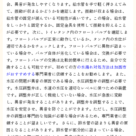
合、異音が発生しやすくなります。給水管を手で軽く押さえてみ
て、振動が収まるかどうかを確認します。振動が収まる場合は、
給水管の固定が緩んでいる可能性が高いです。この場合、給水管
をしっかりと固定するか、固定金具を使用して振動を抑えること
が必要です。 次に、トイレタンク内のフロートバルブを確認しま
す。フロートバルブが正常に動作しているか、タンク内の水位が
適切であるかをチェックします。フロートバルブに異物が詰まっ
ている場合や、バルブ自体が劣化している場合は、交換が必要で
す。フロートバルブの交換は比較的簡単に行えるため、自分で交
換することも可能ですが、初めての方
の水漏れ対処方法は加西市
がおすすめする
専門業者に依頼することをお勧めします。 また、
水圧の問題が異音の原因である場合、水圧調整弁の調整が必要で
す。水圧調整弁は、水道の水圧を適切なレベルに保つための装置
です。調整弁が正しく機能していない場合、水圧が急激に変動
し、異音が発生することがあります。調整弁を調整することで、
水圧を安定させ、異音を防ぐことができます。ただし、水圧調整
弁の調整は専門的な知識が必要な場合があるため、専門業者に依
頼することが望ましいです。 さらに、排水管の詰まりも異音の原
因となることがあります。排水管が部分的に詰まっている場合、