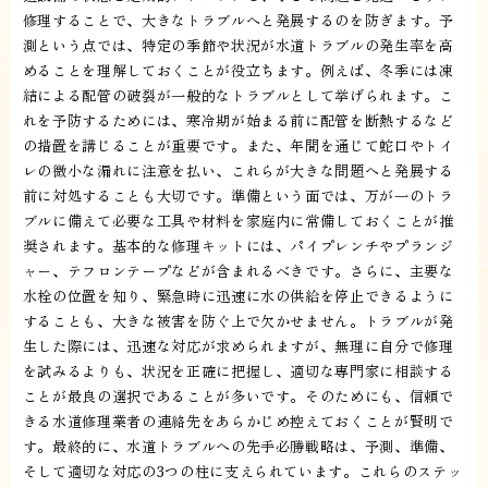
修理することで、大きなトラブルへと発展するのを防ぎます。予
測という点では、特定の季節や状況が水道トラブルの発生率を高
めることを理解しておくことが役立ちます。例えば、冬季には凍
結による配管の破裂が一般的なトラブルとして挙げられます。こ
れを予防するためには、寒冷期が始まる前に配管を断熱するなど
の措置を講じることが重要です。また、年間を通じて蛇口やトイ
レの微小な漏れに注意を払い、これらが大きな問題へと発展する
前に対処することも大切です。準備という面では、万が一のトラ
ブルに備えて必要な工具や材料を家庭内に常備しておくことが推
奨されます。基本的な修理キットには、パイプレンチやプランジ
ャー、テフロンテープなどが含まれるべきです。さらに、主要な
水栓の位置を知り、緊急時に迅速に水の供給を停止できるように
することも、大きな被害を防ぐ上で欠かせません。トラブルが発
生した際には、迅速な対応が求められますが、無理に自分で修理
を試みるよりも、状況を正確に把握し、適切な専門家に相談する
ことが最良の選択であることが多いです。そのためにも、信頼で
きる水道修理業者の連絡先をあらかじめ控えておくことが賢明で
す。最終的に、水道トラブルへの先手必勝戦略は、予測、準備、
そして適切な対応の3つの柱に支えられています。これらのステッ