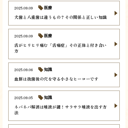
2025.09.09
医療
犬歯と八重歯は違うもの？その関係と正しい知識
2025.09.09
医療
舌がヒリヒリ痛む「舌痛症」その正体と付き合い
方
2025.09.06
知識
血餅は抜歯後の穴を守る小さなヒーローです
2025.09.05
知識
ネバネバ解消は唾液が鍵！サラサラ唾液を出す方
法