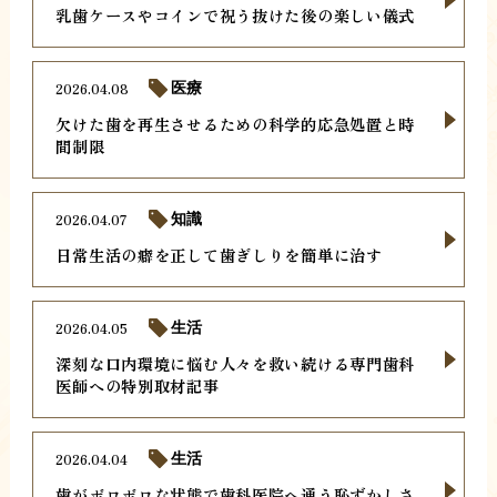
乳歯ケースやコインで祝う抜けた後の楽しい儀式
2026.04.08
医療
欠けた歯を再生させるための科学的応急処置と時
間制限
2026.04.07
知識
日常生活の癖を正して歯ぎしりを簡単に治す
2026.04.05
生活
深刻な口内環境に悩む人々を救い続ける専門歯科
医師への特別取材記事
2026.04.04
生活
歯がボロボロな状態で歯科医院へ通う恥ずかしさ