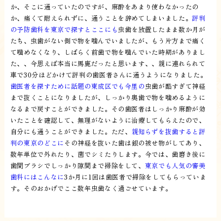
か、そこに通っていたのですが、麻酔をあまり使わなかったの
か、痛くて耐えられずに、通うことを辞めてしまいました。
評判
の予防歯科を東京で探すとここにも
虫歯を放置したまま数か月が
たち、虫歯がない側で物を噛んでいましたが、もう片方まで痛く
て噛めなくなり、しばらく前歯で物を噛んでいた時期がありまし
た、、今思えば本当に馬鹿だったと思います、、親に連れられて
車で30分ほどかけて評判の歯医者さんに通うようになりました。
歯医者を探すために話題の東成区でも今里の
虫歯が酷すぎて神経
まで抜くことになりましたが、しっかり奥歯で物を噛めるように
なるまで戻すことができました。その歯医者はしっかり麻酔が効
いたことを確認して、無理がないように治療してもらえたので、
自分にも通うことができました。ただ、
親知らずを抜歯すると評
判の東京のどこに
その神経を抜いた歯は銀の被せ物がしてあり、
数年単位で外れたり、菌でシミたりします。今では、歯磨き後に
歯間ブラシでしっかり隙間まで掃除をして、
東京でも人気の審美
歯科にはこんなに
3か月に1回は歯医者で掃除をしてもらっていま
す。そのおかげでここ数年虫歯なく過ごせています。