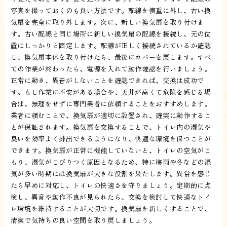
写真を撮っておくのも良い方法です。配線を慎重に外し、古い換
気扇を完全に取り外します。次に、新しい換気扇を取り付けま
す。古い配線と同じ場所に新しい換気扇の配線を接続し、元の位
置にしっかりと固定します。配線が正しく接続されているか確認
し、換気扇本体を取り付けたら、最後にカバーを戻します。すべ
ての作業が終わったら、電源を入れて動作確認を行いましょう。
正常に動き、異音がしないことを確認できれば、交換は成功で
す。もし作業に不安がある場合や、天井が高くて危険を感じる場
合は、無理をせずに専門業者に依頼することをおすすめします。
業者に頼むことで、換気扇が適切に設置され、確実に動作するこ
とが保証されます。換気扇を交換することで、トイレ内の湿気や
臭いを効率よく排出できるようになり、快適な環境を保つことが
できます。換気扇が正常に機能していないと、トイレの空気がこ
もり、湿気がこびりつく原因となるため、特に梅雨や冬などの湿
気が多い時期には換気扇が大きな役割を果たします。異常を感じ
たら早めに対応し、トイレの快適さを守りましょう。定期的に点
検し、異音や動作不良が見られたら、交換を検討して快適なトイ
レ環境を維持することが大切です。換気扇を新しくすることで、
清潔で気持ちの良い空間を取り戻しましょう。