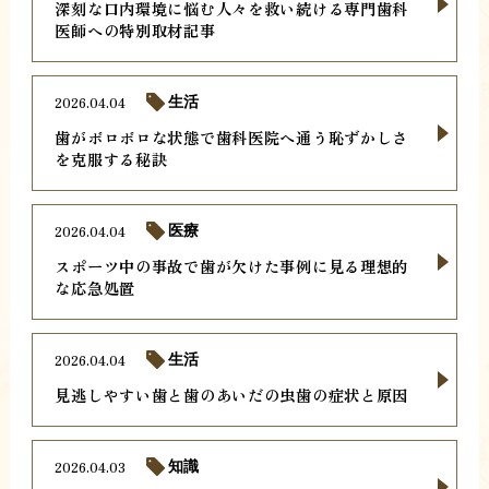
深刻な口内環境に悩む人々を救い続ける専門歯科
医師への特別取材記事
2026.04.04
生活
歯がボロボロな状態で歯科医院へ通う恥ずかしさ
を克服する秘訣
2026.04.04
医療
スポーツ中の事故で歯が欠けた事例に見る理想的
な応急処置
2026.04.04
生活
見逃しやすい歯と歯のあいだの虫歯の症状と原因
2026.04.03
知識