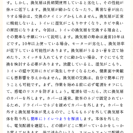
す。しかし、換気扇は長期間使用していると劣化し、その性能が
徐々に低下します。換気扇が動かなくなったり、異常な音が出た
りする場合は、交換のタイミングかもしれません。換気扇が正常
に機能しないと、トイレに湿気がこもりやすくなり、カビや臭い
の原因になります。今回は、トイレの換気扇を交換する理由と、
その簡単な手順について説明します。換気扇の寿命は通常10年ほ
どです。10年以上使っている場合、モーターが劣化し、換気効率
が低下している可能性があります。換気扇がうるさい音を立て始
めたり、スイッチを入れてもすぐに動かない場合、すぐにでも交
換を検討する必要があります。放置していると、湿気がこもり、
トイレの壁や天井にカビが発生しやすくなるため、健康面や美観
にも悪影響を与えかねません。換気扇の交換は、自分で簡単に行
うことも可能です。まず、作業を始める前に必ず電源をオフにし
て、感電のリスクを防ぎましょう。電源を切ったら、次に換気扇
のカバーを外します。カバーは通常、数本のネジで固定されてい
るため、ドライバーでネジを緩めてカバーを外します。カバーを
外すと換気扇本体が見えるので、こちらもネジを外して換気扇本
体を取り外し
簡単にトイレつまりを解消し
ます。本体を外した
ら、電気配線を確認し、どの線がどこに繋がっているかをしっか
り覚えておきます。後で迷わないよう、スマートフォンで配線の