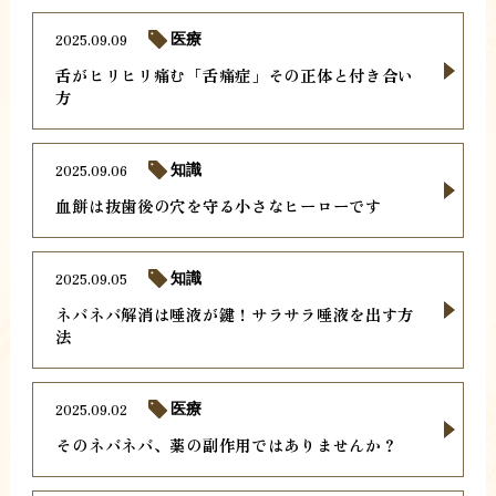
2025.09.09
医療
舌がヒリヒリ痛む「舌痛症」その正体と付き合い
方
2025.09.06
知識
血餅は抜歯後の穴を守る小さなヒーローです
2025.09.05
知識
ネバネバ解消は唾液が鍵！サラサラ唾液を出す方
法
2025.09.02
医療
そのネバネバ、薬の副作用ではありませんか？