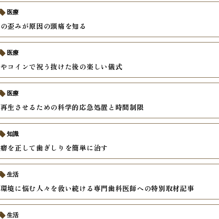
医療
せの歪みが原因の頭痛を知る
医療
スやコインで祝う抜けた後の楽しい儀式
医療
を再生させるための科学的応急処置と時間制限
知識
の癖を正して歯ぎしりを簡単に治す
生活
内環境に悩む人々を救い続ける専門歯科医師への特別取材記事
生活