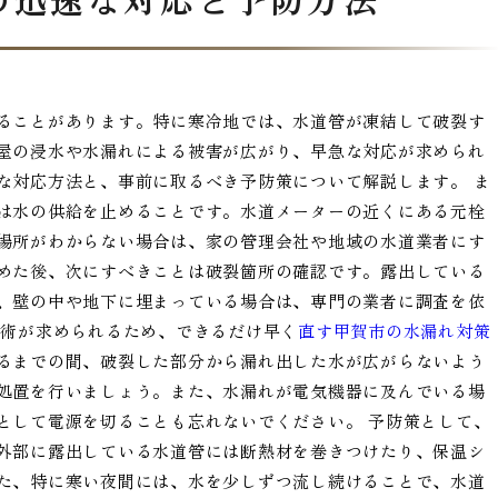
ることがあります。特に寒冷地では、水道管が凍結して破裂す
屋の浸水や水漏れによる被害が広がり、早急な対応が求められ
な対応方法と、事前に取るべき予防策について解説します。 ま
は水の供給を止めることです。水道メーターの近くにある元栓
場所がわからない場合は、家の管理会社や地域の水道業者にす
めた後、次にすべきことは破裂箇所の確認です。露出している
、壁の中や地下に埋まっている場合は、専門の業者に調査を依
技術が求められるため、できるだけ早く
直す甲賀市の水漏れ対策
るまでの間、破裂した部分から漏れ出した水が広がらないよう
処置を行いましょう。また、水漏れが電気機器に及んでいる場
として電源を切ることも忘れないでください。 予防策として、
外部に露出している水道管には断熱材を巻きつけたり、保温シ
た、特に寒い夜間には、水を少しずつ流し続けることで、水道