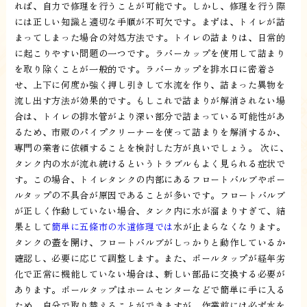
れば、自力で修理を行うことが可能です。しかし、修理を行う際
には正しい知識と適切な手順が不可欠です。まずは、トイレが詰
まってしまった場合の対処方法です。トイレの詰まりは、日常的
に起こりやすい問題の一つです。ラバーカップを使用して詰まり
を取り除くことが一般的です。ラバーカップを排水口に密着さ
せ、上下に何度か強く押し引きして水流を作り、詰まった異物を
流し出す方法が効果的です。もしこれで詰まりが解消されない場
合は、トイレの排水管がより深い部分で詰まっている可能性があ
るため、市販のパイプクリーナーを使って詰まりを解消するか、
専門の業者に依頼することを検討した方が良いでしょう。 次に、
タンク内の水が流れ続けるというトラブルもよく見られる症状で
す。この場合、トイレタンクの内部にあるフロートバルブやボー
ルタップの不具合が原因であることが多いです。フロートバルブ
が正しく作動していない場合、タンク内に水が溜まりすぎて、結
果として
簡単に五條市の水道修理では
水が止まらなくなります。
タンクの蓋を開け、フロートバルブがしっかりと動作しているか
確認し、必要に応じて調整します。また、ボールタップが経年劣
化で正常に機能していない場合は、新しい部品に交換する必要が
あります。ボールタップはホームセンターなどで簡単に手に入る
ため、自分で取り替えることができますが、作業前には必ず水を