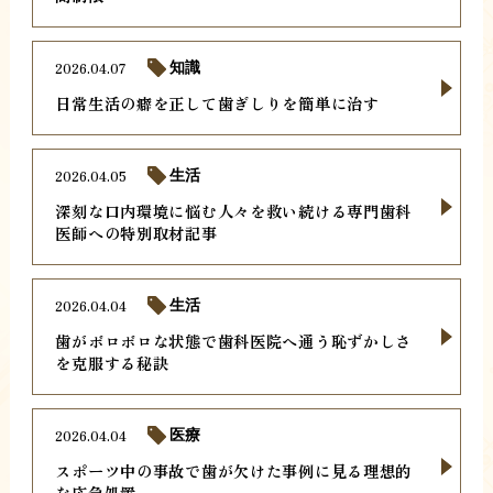
2026.04.07
知識
日常生活の癖を正して歯ぎしりを簡単に治す
2026.04.05
生活
深刻な口内環境に悩む人々を救い続ける専門歯科
医師への特別取材記事
2026.04.04
生活
歯がボロボロな状態で歯科医院へ通う恥ずかしさ
を克服する秘訣
2026.04.04
医療
スポーツ中の事故で歯が欠けた事例に見る理想的
な応急処置