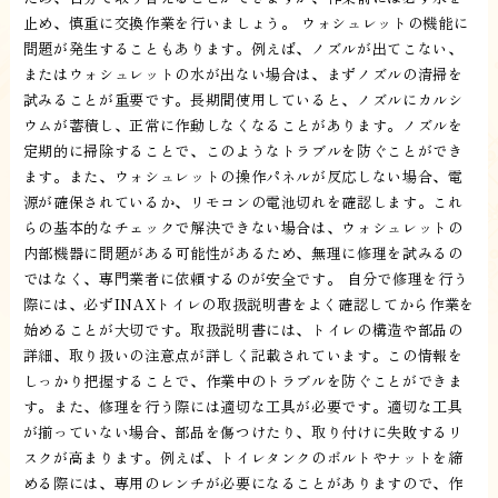
止め、慎重に交換作業を行いましょう。 ウォシュレットの機能に
問題が発生することもあります。例えば、ノズルが出てこない、
またはウォシュレットの水が出ない場合は、まずノズルの清掃を
試みることが重要です。長期間使用していると、ノズルにカルシ
ウムが蓄積し、正常に作動しなくなることがあります。ノズルを
定期的に掃除することで、このようなトラブルを防ぐことができ
ます。また、ウォシュレットの操作パネルが反応しない場合、電
源が確保されているか、リモコンの電池切れを確認します。これ
らの基本的なチェックで解決できない場合は、ウォシュレットの
内部機器に問題がある可能性があるため、無理に修理を試みるの
ではなく、専門業者に依頼するのが安全です。 自分で修理を行う
際には、必ずINAXトイレの取扱説明書をよく確認してから作業を
始めることが大切です。取扱説明書には、トイレの構造や部品の
詳細、取り扱いの注意点が詳しく記載されています。この情報を
しっかり把握することで、作業中のトラブルを防ぐことができま
す。また、修理を行う際には適切な工具が必要です。適切な工具
が揃っていない場合、部品を傷つけたり、取り付けに失敗するリ
スクが高まります。例えば、トイレタンクのボルトやナットを締
める際には、専用のレンチが必要になることがありますので、作