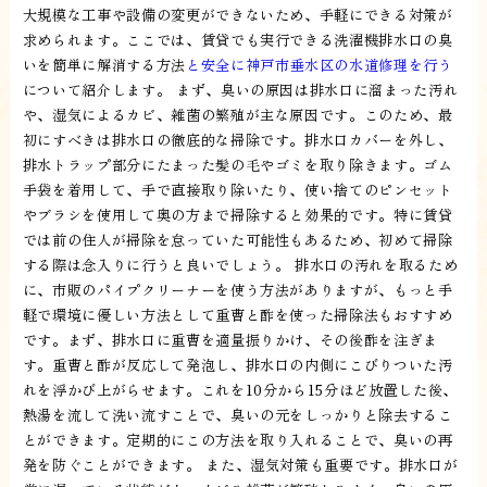
大規模な工事や設備の変更ができないため、手軽にできる対策が
求められます。ここでは、賃貸でも実行できる洗濯機排水口の臭
いを簡単に解消する方法
と安全に神戸市垂水区の水道修理を行う
について紹介します。 まず、臭いの原因は排水口に溜まった汚れ
や、湿気によるカビ、雑菌の繁殖が主な原因です。このため、最
初にすべきは排水口の徹底的な掃除です。排水口カバーを外し、
排水トラップ部分にたまった髪の毛やゴミを取り除きます。ゴム
手袋を着用して、手で直接取り除いたり、使い捨てのピンセット
やブラシを使用して奥の方まで掃除すると効果的です。特に賃貸
では前の住人が掃除を怠っていた可能性もあるため、初めて掃除
する際は念入りに行うと良いでしょう。 排水口の汚れを取るため
に、市販のパイプクリーナーを使う方法がありますが、もっと手
軽で環境に優しい方法として重曹と酢を使った掃除法もおすすめ
です。まず、排水口に重曹を適量振りかけ、その後酢を注ぎま
す。重曹と酢が反応して発泡し、排水口の内側にこびりついた汚
れを浮かび上がらせます。これを10分から15分ほど放置した後、
熱湯を流して洗い流すことで、臭いの元をしっかりと除去するこ
とができます。定期的にこの方法を取り入れることで、臭いの再
発を防ぐことができます。 また、湿気対策も重要です。排水口が