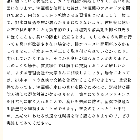
常に湿っている状態だと、カビや雑菌が繁殖しやすく、臭いの原
因になります。洗濯機を使用した後は、洗濯機のフタやドアを開
けておき、内部をしっかり乾燥させる習慣をつけましょう。加え
て、排水口周辺や床が濡れたままにならないよう、使用後は乾い
た布で拭き取ることも効果的です。除湿剤や消臭剤を排水口周り
に置くことも、臭いの防止に役立ちます。 もしこれらの対策を行
っても臭いが改善されない場合は、排水ホースに問題があるかも
しれません。排水ホースが正しく取り付けられていなかったり、
劣化していたりすると、そこから臭いが漏れることがあります。
このような場合、賃貸物件では勝手に交換することが難しいた
め、まずは管理会社や大家さんに相談しましょう。場合によって
は、排水ホースの点検や交換を依頼することができます。 賃貸物
件であっても、洗濯機排水口の臭いを防ぐためには、定期的な掃
除と適切な湿気対策が欠かせません。簡単にできるメンテナンス
を日常的に取り入れることで、臭いを未然に防ぎ、清潔で快適な
生活空間を維持することができます。普段のちょっとした手間
が、長期間にわたる快適な住環境を守る鍵となりますので、ぜひ
実践してみてください。