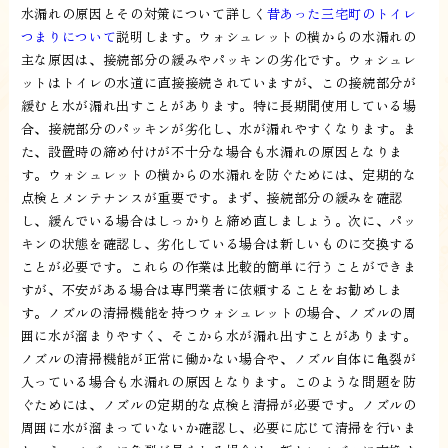
水漏れの原因とその対策について詳しく
昔あった三宅町のトイレ
つまりについて
説明します。ウォシュレットの横からの水漏れの
主な原因は、接続部分の緩みやパッキンの劣化です。ウォシュレ
ットはトイレの水道に直接接続されていますが、この接続部分が
緩むと水が漏れ出すことがあります。特に長期間使用している場
合、接続部分のパッキンが劣化し、水が漏れやすくなります。ま
た、設置時の締め付けが不十分な場合も水漏れの原因となりま
す。ウォシュレットの横からの水漏れを防ぐためには、定期的な
点検とメンテナンスが重要です。まず、接続部分の緩みを確認
し、緩んでいる場合はしっかりと締め直しましょう。次に、パッ
キンの状態を確認し、劣化している場合は新しいものに交換する
ことが必要です。これらの作業は比較的簡単に行うことができま
すが、不安がある場合は専門業者に依頼することをお勧めしま
す。ノズルの清掃機能を持つウォシュレットの場合、ノズルの周
囲に水が溜まりやすく、そこから水が漏れ出すことがあります。
ノズルの清掃機能が正常に働かない場合や、ノズル自体に亀裂が
入っている場合も水漏れの原因となります。このような問題を防
ぐためには、ノズルの定期的な点検と清掃が必要です。ノズルの
周囲に水が溜まっていないか確認し、必要に応じて清掃を行いま