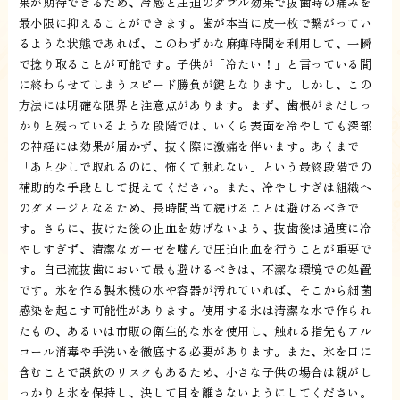
果が期待できるため、冷感と圧迫のダブル効果で抜歯時の痛みを
最小限に抑えることができます。歯が本当に皮一枚で繋がってい
るような状態であれば、このわずかな麻痺時間を利用して、一瞬
で捻り取ることが可能です。子供が「冷たい！」と言っている間
に終わらせてしまうスピード勝負が鍵となります。しかし、この
方法には明確な限界と注意点があります。まず、歯根がまだしっ
かりと残っているような段階では、いくら表面を冷やしても深部
の神経には効果が届かず、抜く際に激痛を伴います。あくまで
「あと少しで取れるのに、怖くて触れない」という最終段階での
補助的な手段として捉えてください。また、冷やしすぎは組織へ
のダメージとなるため、長時間当て続けることは避けるべきで
す。さらに、抜けた後の止血を妨げないよう、抜歯後は過度に冷
やしすぎず、清潔なガーゼを噛んで圧迫止血を行うことが重要で
す。自己流抜歯において最も避けるべきは、不潔な環境での処置
です。氷を作る製氷機の水や容器が汚れていれば、そこから細菌
感染を起こす可能性があります。使用する氷は清潔な水で作られ
たもの、あるいは市販の衛生的な氷を使用し、触れる指先もアル
コール消毒や手洗いを徹底する必要があります。また、氷を口に
含むことで誤飲のリスクもあるため、小さな子供の場合は親がし
っかりと氷を保持し、決して目を離さないようにしてください。