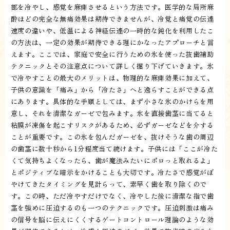
部を冷やし、感覚を麻痺させるという方法です。医学的な局所麻
酔ほどの完全な無痛効果は期待できませんが、冷覚と痛覚の伝達
速度の違いや、低温による神経伝達の一時的な鈍化を利用したこ
の方法は、一定の効果が期待できる理にかなったアプローチと言
えます。ここでは、家庭で安全に行うための氷を使った抜歯補助
テクニックとその注意点について詳しく掘り下げていきます。氷
で冷やすことの最大のメリットは、物理的な麻痺効果に加えて、
子供の意識を「痛み」から「冷たさ」へと逸らすことができる点
にあります。具体的な手順としては、まず小さな氷のかけらを用
意し、それを清潔なガーゼで包みます。氷を直接歯茎に当てると
粘膜が凍傷を起こすリスクがあるため、必ずガーゼなどを介する
ことが重要です。この氷を包んだガーゼを、抜けそうな歯の周辺
の歯茎に数十秒から1分程度当て続けます。子供には「ここが冷た
くて気持ちよくなったら、歯が魔法みたいにポロっと取れるよ」
とポジティブな暗示をかけることも大切です。冷たさで感覚がぼ
やけてきたタイミングを見計らって、素早く歯を取り除くので
す。この時、ただ冷やすだけでなく、冷やした後に清潔な指で歯
茎を強めに圧迫するのも一つのテクニックです。圧迫刺激は痛み
の信号を脳に伝えにくくするゲートコントロール理論のような効