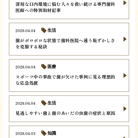
深刻な口内環境に悩む人々を救い続ける専門歯科
医師への特別取材記事
2026.04.04
生活
歯がボロボロな状態で歯科医院へ通う恥ずかしさ
を克服する秘訣
2026.04.04
医療
スポーツ中の事故で歯が欠けた事例に見る理想的
な応急処置
2026.04.04
生活
見逃しやすい歯と歯のあいだの虫歯の症状と原因
2026.04.03
知識