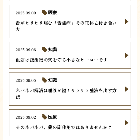
2025.09.09
医療
舌がヒリヒリ痛む「舌痛症」その正体と付き合い
方
2025.09.06
知識
血餅は抜歯後の穴を守る小さなヒーローです
2025.09.05
知識
ネバネバ解消は唾液が鍵！サラサラ唾液を出す方
法
2025.09.02
医療
そのネバネバ、薬の副作用ではありませんか？