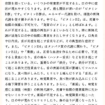
役割を担っている、いくつかの栄養素が不足すると、口の中に症
状が現れやすくなります。まず、最も関係が深いのが「ビタミン
B群」です。ビタミンB群は、エネルギー代謝を助け、細胞の新陳
代謝を促す働きがあります。中でも、「ビタミンB2」は、皮膚や
粘膜の保護に不可欠で、「発育のビタミン」とも呼ばれます。こ
れが不足すると、細胞の再生がうまくいかなくなり、特に新陳代
謝が活発な口の中の粘膜に異常をきたしやすくなります。口角炎
や口内炎、舌が炎症を起こす舌炎などが、その典型的な症状で
す。また、「ビタミンB6」はタンパク質の代謝に関わり、「ビタ
ミンB12」や「葉酸」は、正常な血液を作るために必要で、不足
すると貧血になり、舌の痛み（ハンター舌炎）などを引き起こす
ことがあります。次に、重要なのが「鉄分」です。鉄分が不足し
て起こる鉄欠乏性貧血でも、舌の表面の乳頭が萎縮してツルツル
になり、食べ物がしみたり、ヒリヒリと痛んだりする「舌炎」が
起こることがあります。味覚異常や、食べ物が飲み込みにくくな
る嚥下障害を伴うこともあります。さらに、「亜鉛」も、味覚を
感じる細胞（味蕾）の新陳代謝や、皮膚や粘膜の健康維持に欠か
せないミネラルです。亜鉛が不足すると、味覚障害が起こった
り、口の中が荒れてヒリヒリしたり、傷の治りが遅くなったりし