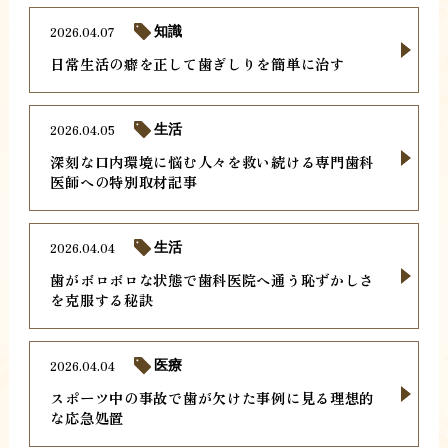
2026.04.07
知識
日常生活の癖を正して歯ぎしりを簡単に治す
2026.04.05
生活
深刻な口内環境に悩む人々を救い続ける専門歯科
医師への特別取材記事
2026.04.04
生活
歯がボロボロな状態で歯科医院へ通う恥ずかしさ
を克服する秘訣
2026.04.04
医療
スポーツ中の事故で歯が欠けた事例に見る理想的
な応急処置