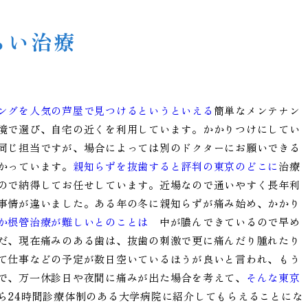
らい治療
ングを人気の芦屋で見つけるというといえる
簡単なメンテナン
境で選び、自宅の近くを利用しています。かかりつけにしてい
同じ担当ですが、場合によっては別のドクターにお願いできる
かっています。
親知らずを抜歯すると評判の東京のどこに
治療
ので納得してお任せしています。近場なので通いやすく長年利
事情が違いました。ある年の冬に親知らずが痛み始め、かかり
か根管治療が難しいとのことは
中が膿んできているので早め
だ、現在痛みのある歯は、抜歯の刺激で更に痛んだり腫れたり
て仕事などの予定が数日空いているほうが良いと言われ、もう
で、万一休診日や夜間に痛みが出た場合を考えて、
そんな東京
ら24時間診療体制のある大学病院に紹介してもらえることにな