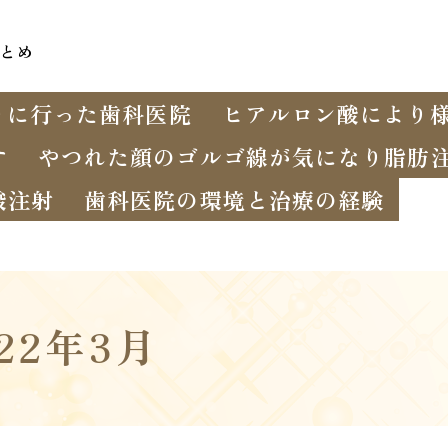
とめ
りに行った歯科医院
ヒアルロン酸により
す
やつれた顔のゴルゴ線が気になり脂肪
酸注射
歯科医院の環境と治療の経験
022年3月