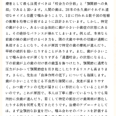
療者として最も注視すべきは「咬合力の分散」と「顎関節への負
担」であると言います。人間の歯は、28本の永久歯がそれぞれ適
切なサイズと位置で噛み合うことで、1日に行われる数千回の咀嚼
の衝撃を均等に分散するように設計されています。しかし、特定
の歯が小さい、あるいは全体的に歯が小さい小歯症の状態にある
と、その絶妙なバランスが崩れてしまいます。例えば、本来なら
前歯の横の歯が受けるべき力を、隣の犬歯や中央の切歯が過剰に
負担することになり、それが原因で特定の歯の摩耗が進んだり、
早期の破折を招いたりすることがあります。また、歯が小さいこ
とで噛み合わせが深くなりすぎる「過蓋咬合」の状態になると、
下の前歯が上の歯の付け根の歯茎を傷つけたり、顎関節に過度な
圧力がかかって顎関節症を引き起こしたりするリスクも高まりま
す。さらに、先生は「自浄作用の低下」についても指摘します。
歯が小さいことで生じる不自然な隙間には、食渣が溜まりやす
く、かつ歯ブラシの毛先が届きにくい形状になっていることが多
いのです。これが原因で、本人は丁寧に磨いているつもりでも局
所的に虫歯が進んだり、若くして特定の部位だけ歯周病が悪化し
たりする例を何度も見てきたそうです。治療のアプローチとして
は、まず全顎的な診査を行い、噛み合わせのバランスを評価する