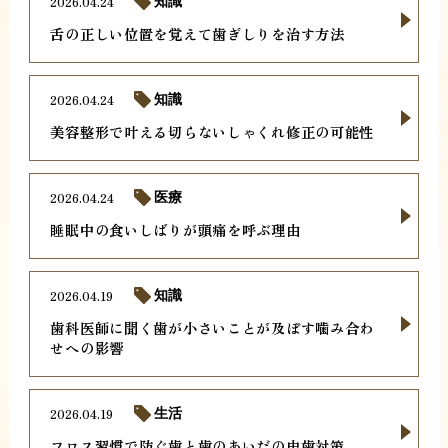
2026.04.24
知識
舌の正しい位置を覚えて歯ぎしりを治す方法
2026.04.24
知識
美容整形で叶える切らないしゃくれ修正の可能性
2026.04.24
医療
睡眠中の食いしばりが頭痛を呼ぶ理由
2026.04.19
知識
歯科医師に聞く歯が小さいことが及ぼす噛み合わ
せへの影響
2026.04.19
生活
フロス習慣で防ぐ歯と歯のあいだの虫歯対策