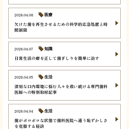
2026.04.08
医療
欠けた歯を再生させるための科学的応急処置と時
間制限
2026.04.07
知識
日常生活の癖を正して歯ぎしりを簡単に治す
2026.04.05
生活
深刻な口内環境に悩む人々を救い続ける専門歯科
医師への特別取材記事
2026.04.04
生活
歯がボロボロな状態で歯科医院へ通う恥ずかしさ
を克服する秘訣