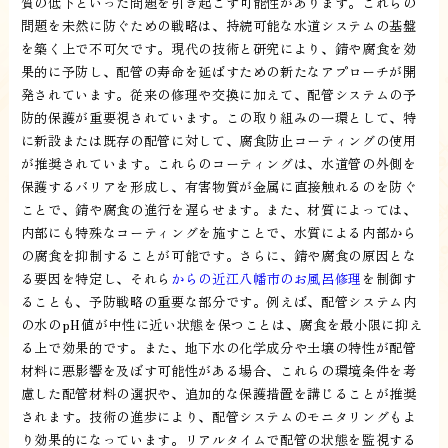
質の低下といった問題を引き起こす可能性があります。これらの
問題を未然に防ぐための戦略は、持続可能な水道システムの基盤
を築く上で不可欠です。現代の技術と研究により、錆や腐食を効
果的に予防し、配管の寿命を延ばすための新たなアプローチが開
発されています。従来の修理や交換に加えて、配管システムの予
防的保護が重要視されています。この取り組みの一環として、特
に新設または既存の配管に対して、腐食防止コーティングの使用
が推奨されています。これらのコーティングは、水道管の外側を
保護するバリアを形成し、有害物質が金属に直接触れるのを防ぐ
ことで、錆や腐食の進行を遅らせます。また、材質によっては、
内部にも特殊なコーティングを施すことで、水質による内部から
の腐食を抑制することが可能です。さらに、錆や腐食の原因とな
る要因を特定し、それら
からの近江八幡市のお風呂修理
を制御す
ることも、予防戦略の重要な部分です。例えば、配管システム内
の水のpH値が中性に近い状態を保つことは、腐食を最小限に抑え
る上で効果的です。また、地下水の化学成分や土壌の特性が配管
材料に悪影響を及ぼす可能性がある場合、これらの環境条件を考
慮した配管材料の選択や、追加的な保護措置を講じることが推奨
されます。技術の進歩により、配管システムのモニタリングもよ
り効果的になっています。リアルタイムで配管の状態を監視する