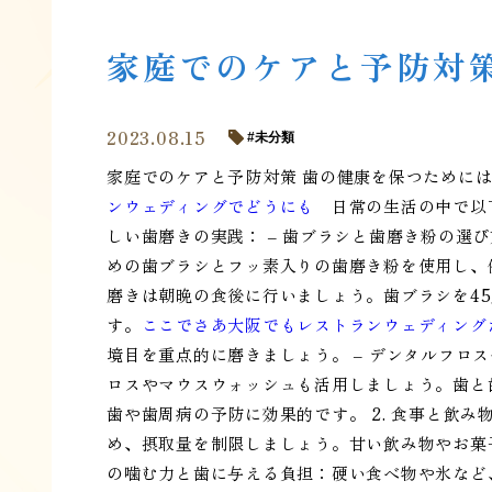
家庭でのケアと予防対
2023.08.15
未分類
家庭でのケアと予防対策 歯の健康を保つために
ンウェディングでどうにも
日常の生活の中で以下
しい歯磨きの実践： – 歯ブラシと歯磨き粉の選
めの歯ブラシとフッ素入りの歯磨き粉を使用し、優
磨きは朝晩の食後に行いましょう。歯ブラシを4
す。
ここでさあ大阪でもレストランウェディング
境目を重点的に磨きましょう。 – デンタルフロ
ロスやマウスウォッシュも活用しましょう。歯と
歯や歯周病の予防に効果的です。 2. 食事と飲み
め、摂取量を制限しましょう。甘い飲み物やお菓子
の噛む力と歯に与える負担：硬い食べ物や氷など