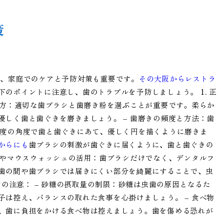
策
は、家庭でのケアと予防対策も重要です。
その大阪からレストラ
のポイントに注意し、歯のトラブルを予防しましょう。 1. 正
び方：適切な歯ブラシと歯磨き粉を選ぶことが重要です。柔らか
しく歯と歯ぐきを磨きましょう。 – 歯磨きの頻度と方法：歯
5度の角度で歯と歯ぐきにあて、優しく円を描くように磨きま
からにも
歯ブラシの刺激が歯ぐきに届くように、歯と歯ぐきの
スやマウスウォッシュの活用：歯ブラシだけでなく、デンタルフ
歯の間や歯ブラシでは届きにくい部分を綺麗にすることで、虫
物の注意： – 砂糖の摂取量の制限：砂糖は虫歯の原因となるた
は控え、バランスの取れた食事を心掛けましょう。 – 食べ物
、歯に負担をかける食べ物は控えましょう。歯を傷める恐れが