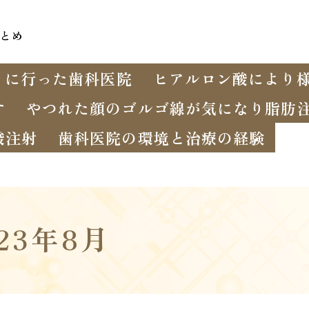
とめ
りに行った歯科医院
ヒアルロン酸により
す
やつれた顔のゴルゴ線が気になり脂肪
酸注射
歯科医院の環境と治療の経験
023年8月