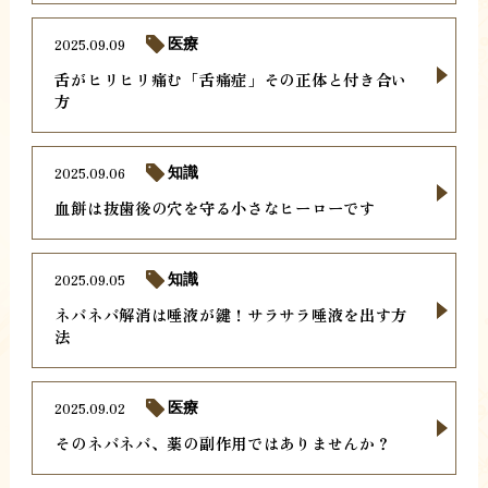
2025.09.09
医療
舌がヒリヒリ痛む「舌痛症」その正体と付き合い
方
2025.09.06
知識
血餅は抜歯後の穴を守る小さなヒーローです
2025.09.05
知識
ネバネバ解消は唾液が鍵！サラサラ唾液を出す方
法
2025.09.02
医療
そのネバネバ、薬の副作用ではありませんか？