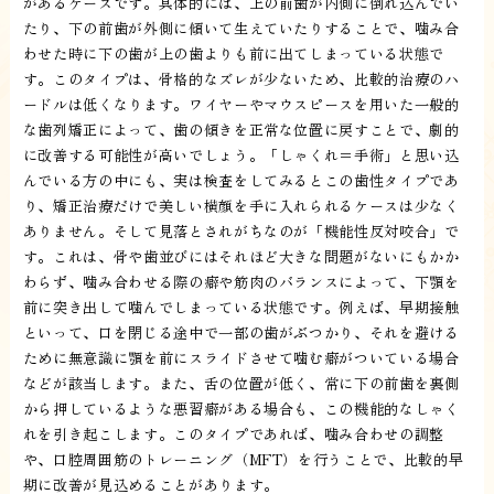
があるケースです。具体的には、上の前歯が内側に倒れ込んでい
たり、下の前歯が外側に傾いて生えていたりすることで、噛み合
わせた時に下の歯が上の歯よりも前に出てしまっている状態で
す。このタイプは、骨格的なズレが少ないため、比較的治療のハ
ードルは低くなります。ワイヤーやマウスピースを用いた一般的
な歯列矯正によって、歯の傾きを正常な位置に戻すことで、劇的
に改善する可能性が高いでしょう。「しゃくれ＝手術」と思い込
んでいる方の中にも、実は検査をしてみるとこの歯性タイプであ
り、矯正治療だけで美しい横顔を手に入れられるケースは少なく
ありません。そして見落とされがちなのが「機能性反対咬合」で
す。これは、骨や歯並びにはそれほど大きな問題がないにもかか
わらず、噛み合わせる際の癖や筋肉のバランスによって、下顎を
前に突き出して噛んでしまっている状態です。例えば、早期接触
といって、口を閉じる途中で一部の歯がぶつかり、それを避ける
ために無意識に顎を前にスライドさせて噛む癖がついている場合
などが該当します。また、舌の位置が低く、常に下の前歯を裏側
から押しているような悪習癖がある場合も、この機能的なしゃく
れを引き起こします。このタイプであれば、噛み合わせの調整
や、口腔周囲筋のトレーニング（MFT）を行うことで、比較的早
期に改善が見込めることがあります。