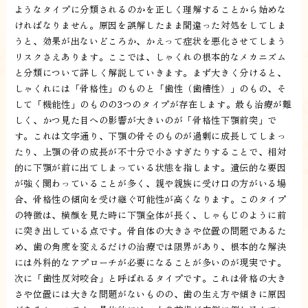
ようなタイプに分類されるのかを正しく理解することから始めな
ければなりません。原因を誤解したまま間違った対処をしてしま
うと、効果が出ないどころか、かえって症状を悪化させてしまう
リスクさえあります。ここでは、しゃくれの根本的なメカニズム
と分類について詳しく解説していきます。まず大きく分けると、
しゃくれには「骨格性」のものと「歯性（歯槽性）」のもの、そ
して「機能性」のものの3つのタイプが存在します。最も治療が難
しく、かつ見た目への影響が大きいのが「骨格性下顎前突」で
す。これは文字通り、下顎の骨そのものが過剰に成長してしまっ
たり、上顎の骨の成長が不十分で小さすぎたりすることで、相対
的に下顎が前に出てしまっている状態を指します。遺伝的な要因
が強く関わっていることが多く、親や親族に受け口の方がいる場
合、骨格性の傾向を受け継ぐ可能性が高くなります。このタイプ
の特徴は、横顔を見た時に下顎全体が長く、しゃもじのように前
に突き出している点です。骨自体の大きさや位置の問題であるた
め、歯の角度を変えるだけの治療では限界があり、根本的な解決
には外科的なアプローチが必要になることが多いのが現実です。
次に「歯性反対咬合」と呼ばれるタイプです。これは骨格の大き
さや位置には大きな問題がないものの、歯の生え方や傾きに原因