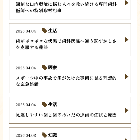
深刻な口内環境に悩む人々を救い続ける専門歯科
医師への特別取材記事
2026.04.04
生活
歯がボロボロな状態で歯科医院へ通う恥ずかしさ
を克服する秘訣
2026.04.04
医療
スポーツ中の事故で歯が欠けた事例に見る理想的
な応急処置
2026.04.04
生活
見逃しやすい歯と歯のあいだの虫歯の症状と原因
2026.04.03
知識