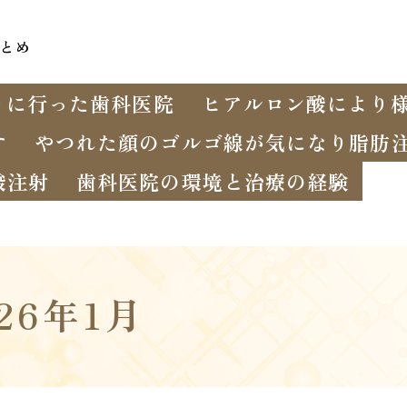
とめ
りに行った歯科医院
ヒアルロン酸により
す
やつれた顔のゴルゴ線が気になり脂肪
酸注射
歯科医院の環境と治療の経験
026年1月