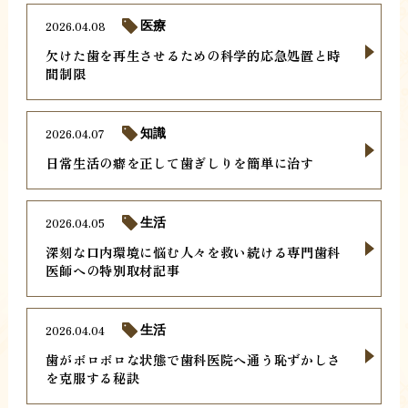
2026.04.08
医療
欠けた歯を再生させるための科学的応急処置と時
間制限
2026.04.07
知識
日常生活の癖を正して歯ぎしりを簡単に治す
2026.04.05
生活
深刻な口内環境に悩む人々を救い続ける専門歯科
医師への特別取材記事
2026.04.04
生活
歯がボロボロな状態で歯科医院へ通う恥ずかしさ
を克服する秘訣