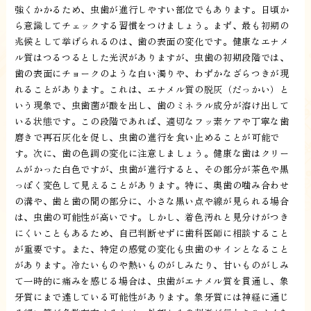
強くかかるため、虫歯が進行しやすい部位でもあります。日頃か
ら意識してチェックする習慣をつけましょう。まず、最も初期の
兆候として挙げられるのは、歯の表面の変化です。健康なエナメ
ル質はつるつるとした光沢がありますが、虫歯の初期段階では、
歯の表面にチョークのような白い濁りや、わずかなざらつきが現
れることがあります。これは、エナメル質の脱灰（だっかい）と
いう現象で、虫歯菌が酸を出し、歯のミネラル成分が溶け出して
いる状態です。この段階であれば、適切なフッ素ケアや丁寧な歯
磨きで再石灰化を促し、虫歯の進行を食い止めることが可能で
す。次に、歯の色調の変化に注意しましょう。健康な歯はクリー
ムがかった白色ですが、虫歯が進行すると、その部分が茶色や黒
っぽく変色して見えることがあります。特に、奥歯の噛み合わせ
の溝や、歯と歯の間の部分に、小さな黒い点や線が見られる場合
は、虫歯の可能性が高いです。しかし、着色汚れと見分けがつき
にくいこともあるため、自己判断せずに歯科医師に相談すること
が重要です。また、特定の感覚の変化も虫歯のサインとなること
があります。冷たいものや熱いものがしみたり、甘いものがしみ
て一時的に痛みを感じる場合は、虫歯がエナメル質を貫通し、象
牙質にまで達している可能性があります。象牙質には神経に通じ