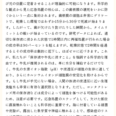
び元の位置に定着させることが理論的に可能になります。科学的
な観点から見た応急処置の核心は、この歯根膜の壊死をいかに防
ぐかという一点に集約されます。歯根膜の細胞は非常にデリケー
トで、乾燥した環境ではわずか15分から30分で死滅が始まりま
す。したがって、歯が欠けたり抜けたりした瞬間から、タイムリ
ミットとの戦いが始まっているのです。研究データによれば、適
切な保存液に浸された状態で1時間以内に再植処置が行われた場合
の成功率は90パーセントを超えますが、乾燥状態で2時間を経過
するとその成功率は劇的に低下し、ほぼゼロに近づきます。これ
が、私たちが「保存液や牛乳に浸すこと」を強調する科学的な理
由です。牛乳が推奨されるのは、単に水分を補給するだけでな
く、牛乳の水素イオン指数（pH）や浸透圧が細胞の生存に適して
おり、さらにカルシウムイオンが細胞膜の安定化を助けるからで
す。もし牛乳が手元にない場合、人間の体液の浸透圧に近い生理
食塩水も非常に有効な選択肢となります。ただし、コンタクトレ
ンズ用の保存液などは成分によって細胞を傷つける可能性がある
ため、注意が必要です。応急処置のステップとして、欠けた部位
に直接触れないことも科学的に重要です。指に付着している細菌
や皮脂が、露出した象牙質や神経に触れることで、感染症のリス