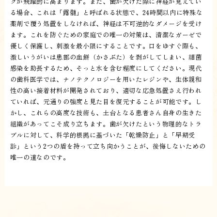
クが飛躍的に高まります。また、歯が欠けた際に神経が見えてい
る場合、これは「露髄」と呼ばれる状態で、24時間以内に特殊な
薬剤で覆う処置をしなければ、神経は不可逆的なダメージを受け
ます。これを防ぐための家庭での唯一の対策は、清潔なガーゼで
優しく保護し、刺激を最小限にすることです。口をゆすぐ際も、
激しいうがいは患部の血餅（かさぶた）を剥がしてしまい、細菌
感染を助長するため、そっと水を含む程度にしてください。現代
の歯科医学では、ナノテクノロジーを用いたレジンや、生体親和
性の高い接着材料が開発されており、適切な応急処置さえ行われ
ていれば、元通りの強度と見た目を復元することが可能です。し
かし、これらの高度な技術も、土台となる患者さん自身の生きた
組織があってこそ成り立ちます。歯が欠けたという物理的なトラ
ブルに対して、科学的根拠に基づいた「乾燥防止」と「早期受
診」という2つの盾を持って立ち向かうことが、後悔しないための
唯一の道なのです。