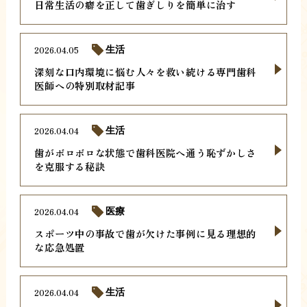
日常生活の癖を正して歯ぎしりを簡単に治す
2026.04.05
生活
深刻な口内環境に悩む人々を救い続ける専門歯科
医師への特別取材記事
2026.04.04
生活
歯がボロボロな状態で歯科医院へ通う恥ずかしさ
を克服する秘訣
2026.04.04
医療
スポーツ中の事故で歯が欠けた事例に見る理想的
な応急処置
2026.04.04
生活