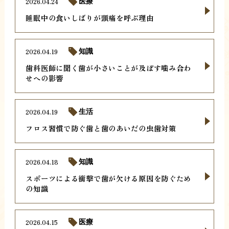
2026.04.24
医療
睡眠中の食いしばりが頭痛を呼ぶ理由
2026.04.19
知識
歯科医師に聞く歯が小さいことが及ぼす噛み合わ
せへの影響
2026.04.19
生活
フロス習慣で防ぐ歯と歯のあいだの虫歯対策
2026.04.18
知識
スポーツによる衝撃で歯が欠ける原因を防ぐため
の知識
2026.04.15
医療