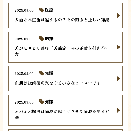
2025.09.09
医療
犬歯と八重歯は違うもの？その関係と正しい知識
2025.09.09
医療
舌がヒリヒリ痛む「舌痛症」その正体と付き合い
方
2025.09.06
知識
血餅は抜歯後の穴を守る小さなヒーローです
2025.09.05
知識
ネバネバ解消は唾液が鍵！サラサラ唾液を出す方
法