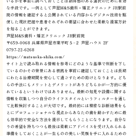
いるかを事前に調べておくことは納得感のある選択のために有効
な手段です。一例として芦屋M&S歯科・矯正クリニック JR駅前
院の情報を確認すると公開されている内容からデジタル技術を駆
使した現状把握や患者それぞれの要望に合わせた柔軟な提案方針
を知ることができます。
芦屋M&S歯科・矯正クリニック JR駅前院
〒659-0068 兵庫県芦屋市業平町５−２ 芦屋ハウス 2F
0797-22-6268
https://matsuoka-shika.com/
サイト上で読み取れる情報を参考にどのような基準で判断を下し
ているのかその背景にある根拠を事前に確認しておくことは長期
にわたる治療期間を安心して過ごすための助けとなります。どち
らの手法にもメリットとデメリットがありどちらかが一方的に優
れているというわけではありません。最新の知見や設備に関する
情報を収集しつつ自分のライフスタイルというフィルターを通し
て比較検討することが大切です。最終的には精密な診断結果をも
とにプロフェッショナルな視点からあなたの歯を動かすために最
も効率的で安全な方法を提示してもらうことになります。自分な
りの希望を持ちつつも最後は柔軟にアドバイスを受け入れられる
準備をしておくことが一生ものの美しい笑顔を手に入れるための