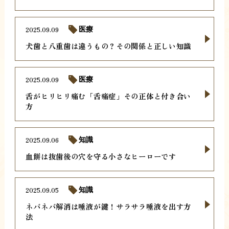
2025.09.09
医療
犬歯と八重歯は違うもの？その関係と正しい知識
2025.09.09
医療
舌がヒリヒリ痛む「舌痛症」その正体と付き合い
方
2025.09.06
知識
血餅は抜歯後の穴を守る小さなヒーローです
2025.09.05
知識
ネバネバ解消は唾液が鍵！サラサラ唾液を出す方
法