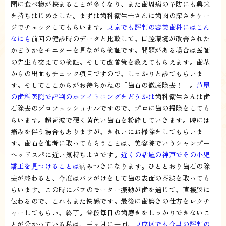
間に食べ物が挟まることが多くなり、また歯周病の予防にも興味
を持ちはじめました。まずは歯科衛生士さんに歯肉の深さをケー
ジでチェックしてもらいます。
東京でも評判の審美歯科にはこん
なにも
前回の健診時のデータと比較して、口腔環境が改善された
かどうかをモニターを見ながら検証です。問題がある場合は医師
の先生も交えての検証。そして改善策を教えてもらえます。歯茎
からの出血もチェック項目ですので、しっかりと診てもらいま
す。そしてここからがお待ちかねの「歯石の徹底除去！」。
芦屋
の歯科医院で評判のホワイトニングをどうかは
歯科衛生さんは歯
石除去のプロフェッショナルですので、プロに歯の掃除をしても
らいます。超音波で硬く黄色い歯石を粉砕していきます。時には
痛みを伴う場合もありますが、きれいにお掃除をしてもらいま
す。歯石を他者に取ってもらうことは、美容院でいうシャンプー
ヘッドスパに近い気持ちよさです。
近くの話題の神戸でその小児
矯正を見つけることは
病みつきになります。ひととおり歯石の除
去が終わると、今度はバフがけをして歯の表面の茶渋を取っても
らいます。この時にバフのモーター振動が歯を通じて、直接脳に
伝わるので、これもまた快感です。最後に歯磨きの仕方をレクチ
ャーしてもらい、終了。普段毎日の歯磨きをしっかりできないこ
とが分かっている私は、三ヶ月に一回、
東成区でも今里の評判の