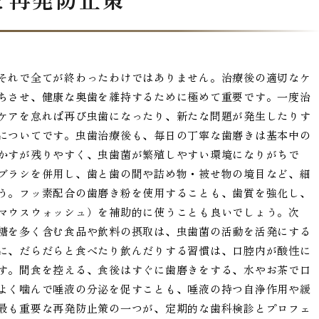
それで全てが終わったわけではありません。治療後の適切なケ
ちさせ、健康な奥歯を維持するために極めて重要です。一度治
ケアを怠れば再び虫歯になったり、新たな問題が発生したりす
についてです。虫歯治療後も、毎日の丁寧な歯磨きは基本中の
かすが残りやすく、虫歯菌が繁殖しやすい環境になりがちで
ブラシを併用し、歯と歯の間や詰め物・被せ物の境目など、細
う。フッ素配合の歯磨き粉を使用することも、歯質を強化し、
マウスウォッシュ）を補助的に使うことも良いでしょう。次
糖を多く含む食品や飲料の摂取は、虫歯菌の活動を活発にする
に、だらだらと食べたり飲んだりする習慣は、口腔内が酸性に
す。間食を控える、食後はすぐに歯磨きをする、水やお茶で口
よく噛んで唾液の分泌を促すことも、唾液の持つ自浄作用や緩
最も重要な再発防止策の一つが、定期的な歯科検診とプロフェ