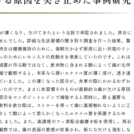
端が薄くなり、欠けてきたという主訴で来院されました。彼女に
せんでした。詳細な生活習慣の聞き取り調査を行った結果、驚
彼女は健康維持のために、毎朝欠かさず原液に近い状態のリン
ュのためにレモン入りの炭酸水を常飲していたのです。これは
細菌が作る酸ではなく、飲食物に含まれる酸によって歯が化学
鏡で観察すると、本来なら硬いエナメル質が薄く溶け、透き通
ていました。この薄くなった部分が、食事の際にかかるわずか
いたのです。まさに食習慣そのものが直接的な歯が欠ける原因
部分をコンポジットレジンで補強すると同時に、最も重要な
飲料を飲む際は、ストローを使って歯に直接触れないように工
そして酸によって柔らかくなったエナメル質を保護するため
導しました。また、高濃度のフッ素配合歯磨き粉を使用し、再石
観察では、歯の表面の質感が改善され、新たな欠けも発生しな