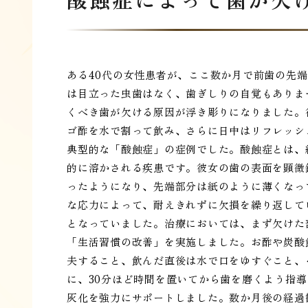
ある40代の女性患者が、ここ数か月で前歯の先
は目立った虫歯はなく、歯ぎしりの自覚もありま
くべき歯が欠ける原因が浮き彫りになりました。
ゴ酢を水で割って飲み、さらに日中はリフレッシ
典型的な「酸蝕症」の症例でした。酸蝕症とは、
的に溶かされる疾患です。彼女の歯の表面を顕微
ったようになり、先端部分は紙のように薄くなっ
な応力によって、耐えきれずに欠損を繰り返して
となっていました。治療においては、まず欠けた
「生活習慣の改善」を実施しました。お酢や炭酸
夫すること、飲んだ直後は水で口をゆすぐこと、
に、30分ほど時間を置いてから歯を磨くよう指
灰化を強力にサポートしました。数か月後の経過