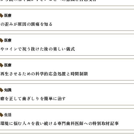
医療
せの歪みが原因の頭痛を知る
医療
スやコインで祝う抜けた後の楽しい儀式
医療
を再生させるための科学的応急処置と時間制限
知識
の癖を正して歯ぎしりを簡単に治す
生活
内環境に悩む人々を救い続ける専門歯科医師への特別取材記事