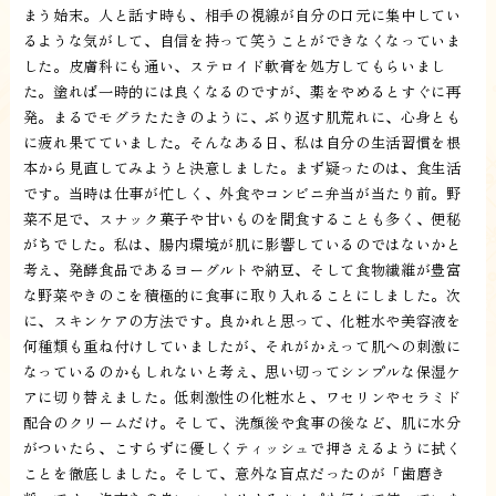
まう始末。人と話す時も、相手の視線が自分の口元に集中してい
るような気がして、自信を持って笑うことができなくなっていま
した。皮膚科にも通い、ステロイド軟膏を処方してもらいまし
た。塗れば一時的には良くなるのですが、薬をやめるとすぐに再
発。まるでモグラたたきのように、ぶり返す肌荒れに、心身とも
に疲れ果てていました。そんなある日、私は自分の生活習慣を根
本から見直してみようと決意しました。まず疑ったのは、食生活
です。当時は仕事が忙しく、外食やコンビニ弁当が当たり前。野
菜不足で、スナック菓子や甘いものを間食することも多く、便秘
がちでした。私は、腸内環境が肌に影響しているのではないかと
考え、発酵食品であるヨーグルトや納豆、そして食物繊維が豊富
な野菜やきのこを積極的に食事に取り入れることにしました。次
に、スキンケアの方法です。良かれと思って、化粧水や美容液を
何種類も重ね付けしていましたが、それがかえって肌への刺激に
なっているのかもしれないと考え、思い切ってシンプルな保湿ケ
アに切り替えました。低刺激性の化粧水と、ワセリンやセラミド
配合のクリームだけ。そして、洗顔後や食事の後など、肌に水分
がついたら、こすらずに優しくティッシュで押さえるように拭く
ことを徹底しました。そして、意外な盲点だったのが「歯磨き