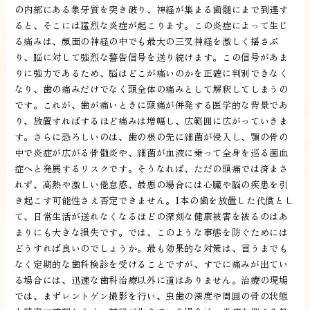
の内部にある象牙質を突き破り、神経が集まる歯髄にまで到達す
ると、そこには猛烈な炎症が起こります。この炎症によって生じ
る痛みは、顔面の神経の中でも最大の三叉神経を激しく揺さぶ
り、脳に対して強烈な警告信号を送り続けます。この信号があま
りに強力であるため、脳はどこが痛いのかを正確に判別できなく
なり、歯の痛みだけでなく頭全体の痛みとして解釈してしまうの
です。これが、歯が痛いときに頭痛が併発する医学的な背景であ
り、放置すればするほど痛みは増幅し、広範囲に広がっていきま
す。さらに恐ろしいのは、歯の根の先に細菌が侵入し、顎の骨の
中で炎症が広がる骨髄炎や、細菌が血液に乗って全身を巡る菌血
症へと発展するリスクです。そうなれば、ただの頭痛では済まさ
れず、高熱や激しい倦怠感、最悪の場合には心臓や脳の疾患を引
き起こす可能性さえ否定できません。1本の歯を放置した代償とし
て、日常生活が送れなくなるほどの深刻な健康被害を被るのはあ
まりにも大きな損失です。では、このような事態を防ぐためには
どうすれば良いのでしょうか。最も効果的な対策は、言うまでも
なく定期的な歯科検診を受けることですが、すでに痛みが出てい
る場合には、迅速な歯科治療以外に道はありません。治療の現場
では、まずレントゲン撮影を行い、虫歯の深度や周囲の骨の状態