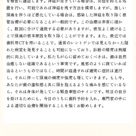
を精密に確認します。神経が生きている場合は、炎症を抑える処
置を行い、可能であれば神経を残す方法を模索しますが、激しい
頭痛を伴うほど悪化している場合は、感染した神経を取り除く根
管治療が必要になることが一般的です。この治療は非常に細か
く、数回に分けて通院する必要がありますが、根気よく続けるこ
とで頭痛の根本原因を取り除くことができます。また、最近では
歯科用CTを用いることで、通常のレントゲンでは見えなかった隠
れた病変を発見することも可能になっており、診断の精度は飛躍
的に向上しています。私たちが心に留めておくべきは、歯は自然
治癒しない組織であるという事実です。風邪のように寝ていれば
治るというものではなく、時間が経過すれば確実に症状は進行
し、それに伴って頭痛の頻度や強度も増していきます。もし今、
あなたが歯の違和感と共に頭を抱えるような痛みを感じているな
ら、それは身体が発している緊急事態のサインです。明日の自分
を助けるためにも、今日のうちに歯科予約を入れ、専門家の手に
よる適切な治療を開始することを強くお勧めします。