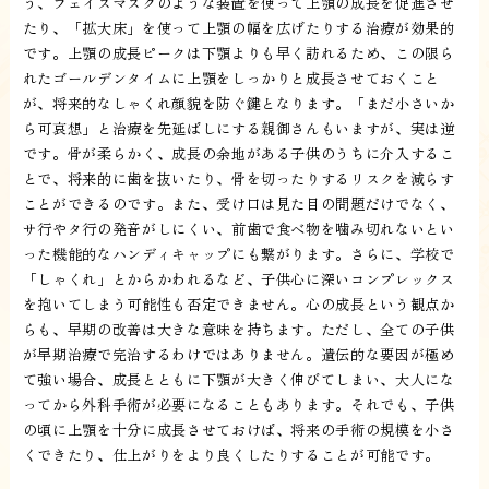
う、フェイスマスクのような装置を使って上顎の成長を促進させ
たり、「拡大床」を使って上顎の幅を広げたりする治療が効果的
です。上顎の成長ピークは下顎よりも早く訪れるため、この限ら
れたゴールデンタイムに上顎をしっかりと成長させておくこと
が、将来的なしゃくれ顔貌を防ぐ鍵となります。「まだ小さいか
ら可哀想」と治療を先延ばしにする親御さんもいますが、実は逆
です。骨が柔らかく、成長の余地がある子供のうちに介入するこ
とで、将来的に歯を抜いたり、骨を切ったりするリスクを減らす
ことができるのです。また、受け口は見た目の問題だけでなく、
サ行やタ行の発音がしにくい、前歯で食べ物を噛み切れないとい
った機能的なハンディキャップにも繋がります。さらに、学校で
「しゃくれ」とからかわれるなど、子供心に深いコンプレックス
を抱いてしまう可能性も否定できません。心の成長という観点か
らも、早期の改善は大きな意味を持ちます。ただし、全ての子供
が早期治療で完治するわけではありません。遺伝的な要因が極め
て強い場合、成長とともに下顎が大きく伸びてしまい、大人にな
ってから外科手術が必要になることもあります。それでも、子供
の頃に上顎を十分に成長させておけば、将来の手術の規模を小さ
くできたり、仕上がりをより良くしたりすることが可能です。