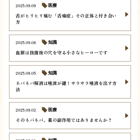
2025.09.09
医療
舌がヒリヒリ痛む「舌痛症」その正体と付き合い
方
2025.09.06
知識
血餅は抜歯後の穴を守る小さなヒーローです
2025.09.05
知識
ネバネバ解消は唾液が鍵！サラサラ唾液を出す方
法
2025.09.02
医療
そのネバネバ、薬の副作用ではありませんか？