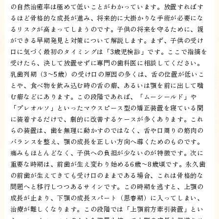
の自然治癒率は極めて低いことがわかっています。放置すればす
るほど骨格的な成長が進み、将来的に大掛かりな手術が必要にな
るリスクが高まってしまうのです。子供の将来を守るために、親
ができる早期発見と対策について解説します。まず、子供の受け
口に気づく最初のタイミングは「3歳児検診」です。ここで指摘を
受けたら、決して放置せずに専門の歯科医に相談してください。
乳歯列期（3〜5歳）の受け口の原因の多くは、舌の位置が低いこ
とや、食べ物を飲み込む時の舌の癖、あるいは顎を前に出して噛
む癖などにあります。この段階であれば、「ムーシールド」や
「プレオルソ」といったマウスピース型の矯正装置を寝ている間
に装着するだけで、劇的に改善するケースが多くあります。これ
らの装置は、歯を無理に動かすのではなく、舌や口周りの筋肉の
バランスを整え、顎の成長を正しい方向へ導くためのものです。
痛みもほとんどなく、子供への負担が少ないのが特徴です。次に
重要な時期は、前歯が生え変わり始める6歳〜8歳頃です。永久歯
の前歯が生えてきても受け口のままである場合、これは骨格的な
問題へと移行しつつあるサインです。この時期を逃すと、上顎の
成長が止まり、下顎の成長スパート（思春期）に入ってしまい、
治療が難しくなります。この段階では「上顎前方牽引装置」とい