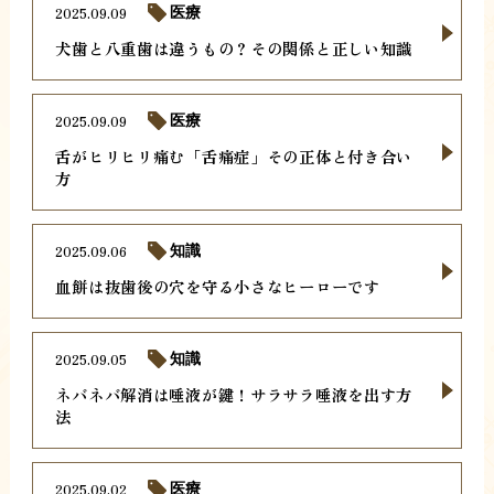
2025.09.09
医療
犬歯と八重歯は違うもの？その関係と正しい知識
2025.09.09
医療
舌がヒリヒリ痛む「舌痛症」その正体と付き合い
方
2025.09.06
知識
血餅は抜歯後の穴を守る小さなヒーローです
2025.09.05
知識
ネバネバ解消は唾液が鍵！サラサラ唾液を出す方
法
2025.09.02
医療