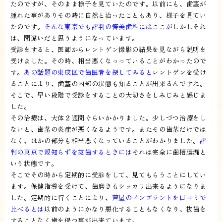
たのですが、そのまま様子を見ていたのです。以前にも、歯茎が
腫れた事がありその時に自然と治ったこともあり、様子を見てい
たのです。
そんな東京でも評判の審美歯科にはここが
しかしそれ
は、間違いだと思うようになっています。
受診をすると、医師からレントゲン撮影の結果を見ながら説明を
受けました。その時、相当悪くなっっていることがわかったので
す。
あの話題の東成区で歯医者を探してみると
レントゲンを受け
ることにより、歯茎の内部の状態も知ることが出来るんですね。
そこで、早い段階で受診をすることの大切さをしみじみと感じま
した。
その治療は、大体２週間ぐらいかかりました。少しづつ治療をし
ないと、歯茎の炎症が悪くなるようです。またその歯茎だけでは
なく、ほかの部分も相当悪くなっていることがわかりました。
評
判の東京で親知らずを抜歯するときには
それは完全に歯槽膿漏と
いう状態です。
そこでその時から定期的に受診をして、見てもらうことにしてい
ます。保健指導を受けて、歯磨きもシッカリ出来るようになりま
した。定期的に行くことにより、
芦屋のインプラントを口コミで
比べるとは
以前のようにかなり悪化することもなくなり、抜歯を
することなく歯を保つ事が出来ています。