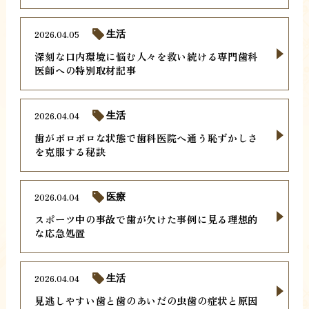
2026.04.05
生活
深刻な口内環境に悩む人々を救い続ける専門歯科
医師への特別取材記事
2026.04.04
生活
歯がボロボロな状態で歯科医院へ通う恥ずかしさ
を克服する秘訣
2026.04.04
医療
スポーツ中の事故で歯が欠けた事例に見る理想的
な応急処置
2026.04.04
生活
見逃しやすい歯と歯のあいだの虫歯の症状と原因