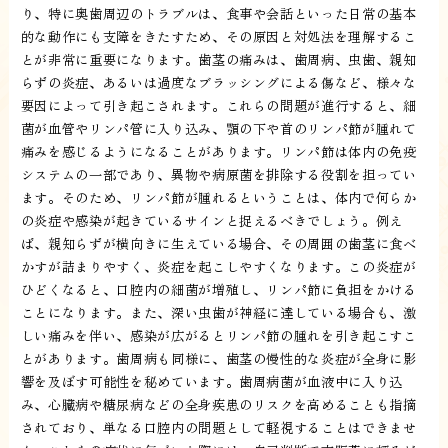
り、特に奥歯周辺のトラブルは、食事や会話といった日常の基本
的な動作にも支障をきたすため、その原因と対処法を理解するこ
とが非常に重要になります。歯茎の痛みは、歯周病、虫歯、親知
らずの炎症、あるいは過度なブラッシングによる傷など、様々な
要因によって引き起こされます。これらの問題が進行すると、細
菌が血管やリンパ管に入り込み、顎の下や首のリンパ節が腫れて
痛みを感じるようになることがあります。リンパ節は体内の免疫
システムの一部であり、異物や病原菌を排除する役割を担ってい
ます。そのため、リンパ節が腫れるということは、体内で何らか
の炎症や感染が起きているサインと捉えるべきでしょう。例え
ば、親知らずが横向きに生えている場合、その周囲の歯茎に食べ
かすが詰まりやすく、炎症を起こしやすくなります。この炎症が
ひどくなると、口腔内の細菌が増殖し、リンパ節に負担をかける
ことになります。また、深い虫歯が神経に達している場合も、激
しい痛みを伴い、感染が広がるとリンパ節の腫れを引き起こすこ
とがあります。歯周病も同様に、歯茎の慢性的な炎症が全身に影
響を及ぼす可能性を秘めています。歯周病菌が血液中に入り込
み、心臓病や糖尿病などの全身疾患のリスクを高めることも指摘
されており、単なる口腔内の問題として軽視することはできませ