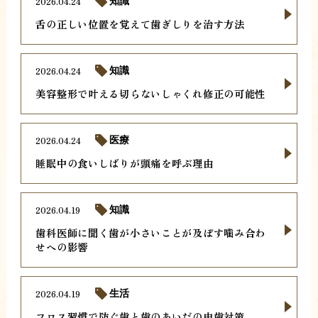
2026.04.24
知識
舌の正しい位置を覚えて歯ぎしりを治す方法
2026.04.24
知識
美容整形で叶える切らないしゃくれ修正の可能性
2026.04.24
医療
睡眠中の食いしばりが頭痛を呼ぶ理由
2026.04.19
知識
歯科医師に聞く歯が小さいことが及ぼす噛み合わ
せへの影響
2026.04.19
生活
フロス習慣で防ぐ歯と歯のあいだの虫歯対策