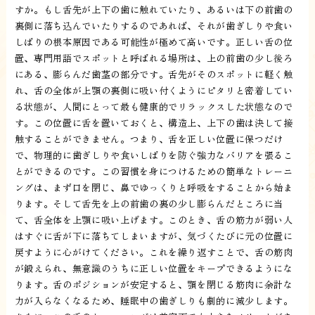
すか。もし舌先が上下の歯に触れていたり、あるいは下の前歯の
裏側に落ち込んでいたりするのであれば、それが歯ぎしりや食い
しばりの根本原因である可能性が極めて高いです。正しい舌の位
置、専門用語でスポットと呼ばれる場所は、上の前歯の少し後ろ
にある、膨らんだ歯茎の部分です。舌先がそのスポットに軽く触
れ、舌の全体が上顎の裏側に吸い付くようにピタリと密着してい
る状態が、人間にとって最も健康的でリラックスした状態なので
す。この位置に舌を置いておくと、構造上、上下の歯は決して接
触することができません。つまり、舌を正しい位置に保つだけ
で、物理的に歯ぎしりや食いしばりを防ぐ強力なバリアを張るこ
とができるのです。この習慣を身につけるための簡単なトレーニ
ングは、まず口を閉じ、鼻でゆっくりと呼吸をすることから始ま
ります。そして舌先を上の前歯の裏の少し膨らんだところに当
て、舌全体を上顎に吸い上げます。このとき、舌の筋力が弱い人
はすぐに舌が下に落ちてしまいますが、気づくたびに元の位置に
戻すように心がけてください。これを繰り返すことで、舌の筋肉
が鍛えられ、無意識のうちに正しい位置をキープできるようにな
ります。舌のポジションが安定すると、顎を閉じる筋肉に余計な
力が入らなくなるため、睡眠中の歯ぎしりも劇的に減少します。