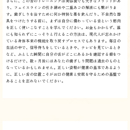
さらに、この舌のトレーニングは美容面でも大きなメリットがあ
り、フェイスラインの引き締めや二重あごの解消にも繋がりま
す。歯ぎしりを治すために何か特別な薬を飲んだり、不自然な器
具をつけたりする前に、まずは自分に備わっている舌という筋肉
を正しく使いこなすことを学んでください。お金もかからず、誰
にも知られずにこっそりと行えるこの方法は、現代人が忘れかけ
ている身体本来の機能を取り戻すプロセスでもあります。毎日の
生活の中で、信号待ちをしているときや、テレビを見ているとき
など、ふとした瞬間に自分の舌がどこにあるかを確認する癖をつ
けるだけで、数ヶ月後にはあなたの歯ぎしり問題は過去のものと
なっているかもしれません。正しい姿勢が健康の基本であるよう
に、正しい舌の位置こそがお口の健康と安眠を守るための基盤で
あることを忘れないでください。