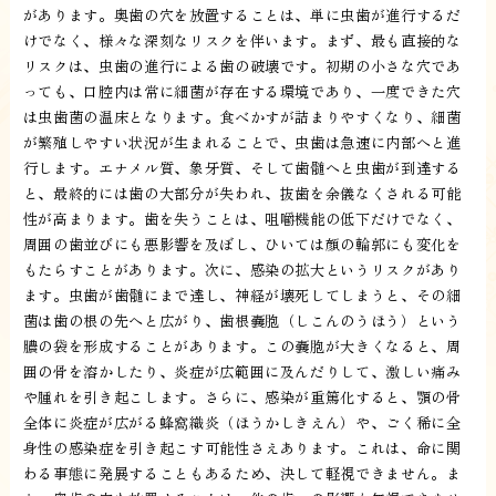
があります。奥歯の穴を放置することは、単に虫歯が進行するだ
けでなく、様々な深刻なリスクを伴います。まず、最も直接的な
リスクは、虫歯の進行による歯の破壊です。初期の小さな穴であ
っても、口腔内は常に細菌が存在する環境であり、一度できた穴
は虫歯菌の温床となります。食べかすが詰まりやすくなり、細菌
が繁殖しやすい状況が生まれることで、虫歯は急速に内部へと進
行します。エナメル質、象牙質、そして歯髄へと虫歯が到達する
と、最終的には歯の大部分が失われ、抜歯を余儀なくされる可能
性が高まります。歯を失うことは、咀嚼機能の低下だけでなく、
周囲の歯並びにも悪影響を及ぼし、ひいては顔の輪郭にも変化を
もたらすことがあります。次に、感染の拡大というリスクがあり
ます。虫歯が歯髄にまで達し、神経が壊死してしまうと、その細
菌は歯の根の先へと広がり、歯根嚢胞（しこんのうほう）という
膿の袋を形成することがあります。この嚢胞が大きくなると、周
囲の骨を溶かしたり、炎症が広範囲に及んだりして、激しい痛み
や腫れを引き起こします。さらに、感染が重篤化すると、顎の骨
全体に炎症が広がる蜂窩織炎（ほうかしきえん）や、ごく稀に全
身性の感染症を引き起こす可能性さえあります。これは、命に関
わる事態に発展することもあるため、決して軽視できません。ま