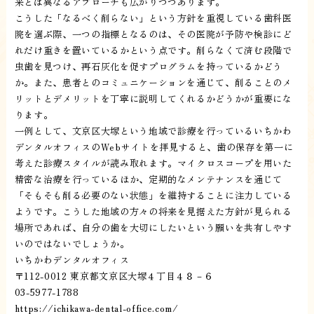
来とは異なるアプローチも広がりつつあります。
こうした「なるべく削らない」という方針を重視している歯科医
院を選ぶ際、一つの指標となるのは、その医院が予防や検診にど
れだけ重きを置いているかという点です。削らなくて済む段階で
虫歯を見つけ、再石灰化を促すプログラムを持っているかどう
か。また、患者とのコミュニケーションを通じて、削ることのメ
リットとデメリットを丁寧に説明してくれるかどうかが重要にな
ります。
一例として、文京区大塚という地域で診療を行っているいちかわ
デンタルオフィスのWebサイトを拝見すると、歯の保存を第一に
考えた診療スタイルが読み取れます。マイクロスコープを用いた
精密な治療を行っているほか、定期的なメンテナンスを通じて
「そもそも削る必要のない状態」を維持することに注力している
ようです。こうした地域の方々の将来を見据えた方針が見られる
場所であれば、自分の歯を大切にしたいという願いを共有しやす
いのではないでしょうか。
いちかわデンタルオフィス
〒112-0012 東京都文京区大塚４丁目４８－６
03-5977-1788
https://ichikawa-dental-office.com/