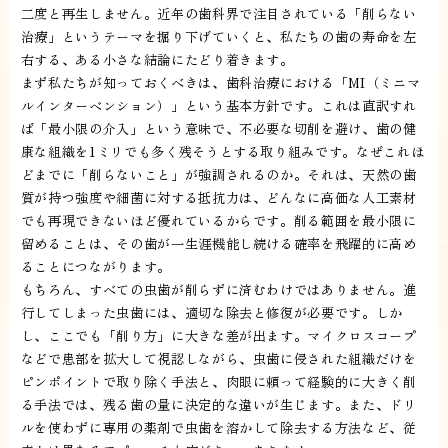
二度と再生しません。近年の歯科界で注目されている「削らない
治療」というテーマを掘り下げていくと、私たちの歯の寿命を左
右する、ある小さな結論にたどり着きます。
まず私たちが知っておくべきは、歯科治療における「MI（ミニマ
ルインターベンション）」という基本方針です。これは直訳すれ
ば「最小限の介入」という意味で、不必要な切削を避け、歯の健
康な組織を1ミリでも多く残そうとする取り組みです。なぜこれほ
どまでに「削らないこと」が強調されるのか。それは、天然の歯
質が持つ強度や細菌に対する抵抗力は、どんなに高価な人工素材
でも再現できないほど優れているからです。削る範囲を最小限に
留めることは、その歯が一生涯機能し続ける確率を飛躍的に高め
ることにつながります。
もちろん、すべての虫歯が削らずに済むわけではありません。進
行してしまった虫歯には、適切な除去と修復が必要です。しか
し、ここでも「削り方」に大きな差が出ます。マイクロスコープ
などで患部を拡大して視認しながら、虫歯に侵された組織だけを
ピンポイントで取り除く手法と、肉眼に頼って経験的に大きく削
る手法では、残る歯の量に決定的な違いが生じます。また、ドリ
ルを使わずに専用の薬剤で虫歯を溶かして除去する方法など、従